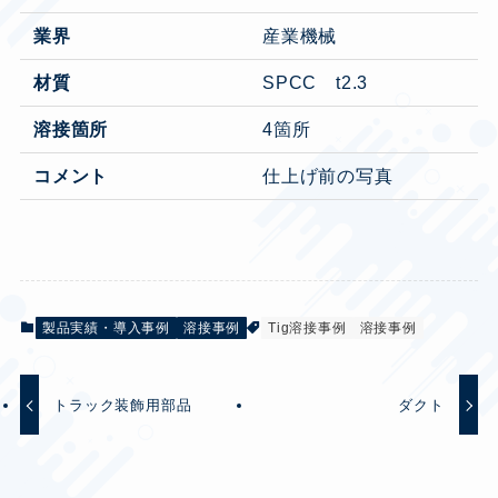
業界
産業機械
材質
SPCC t2.3
溶接箇所
4箇所
コメント
仕上げ前の写真
製品実績・導入事例
溶接事例
Tig溶接事例
溶接事例
トラック装飾用部品
ダクト