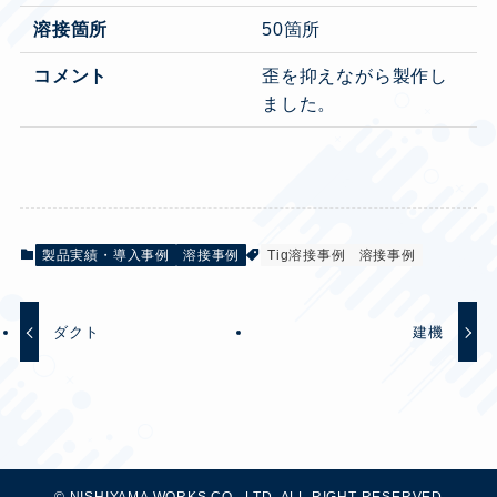
溶接箇所
50箇所
コメント
歪を抑えながら製作し
ました。
製品実績・導入事例
溶接事例
Tig溶接事例
溶接事例
ダクト
建機
©
NISHIYAMA WORKS CO., LTD. ALL RIGHT RESERVED