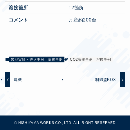
溶接箇所
12箇所
コメント
月産約200台
製品実績・導入事例
溶接事例
CO2溶接事例
溶接事例
建機
制御盤BOX
©
NISHIYAMA WORKS CO., LTD. ALL RIGHT RESERVED